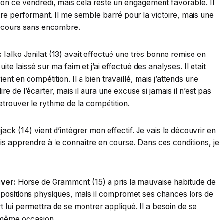
ion ce vendredi, mais cela reste un engagement favorable. Il
e performant. Il me semble barré pour la victoire, mais une
parcours sans encombre.
:
Ialko Jenilat (13) avait effectué une très bonne remise en
te laissé sur ma faim et j’ai effectué des analyses. Il était
vient en compétition. Il a bien travaillé, mais j’attends une
e de l’écarter, mais il aura une excuse si jamais il n’est pas
retrouver le rythme de la compétition.
jack (14) vient d’intégrer mon effectif. Je vais le découvrir en
ais apprendre à le connaître en course. Dans ces conditions, je
iver:
Horse de Grammont (15) a pris la mauvaise habitude de
spositions physiques, mais il compromet ses chances lors de
t lui permettra de se montrer appliqué. Il a besoin de se
a même occasion.