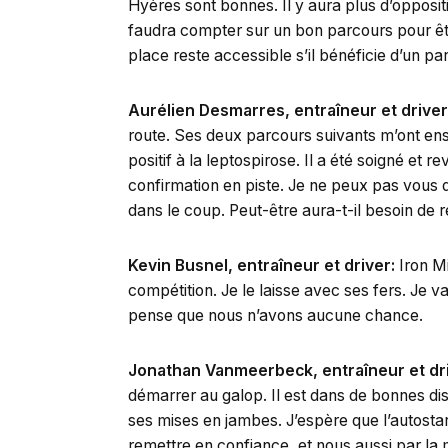
Hyères sont bonnes. Il y aura plus d’opposit
faudra compter sur un bon parcours pour êtr
place reste accessible s’il bénéficie d’un 
Aurélien Desmarres, entraîneur et driver
route. Ses deux parcours suivants m’ont ensui
positif à la leptospirose. Il a été soigné et re
confirmation en piste. Je ne peux pas vous dir
dans le coup. Peut-être aura-t-il besoin de 
Kevin Busnel, entraîneur et driver:
Iron Mi
compétition. Je le laisse avec ses fers. Je v
pense que nous n’avons aucune chance.
Jonathan Vanmeerbeck, entraîneur et dr
démarrer au galop. Il est dans de bonnes di
ses mises en jambes. J’espère que l’autostar
remettre en confiance, et nous aussi par l