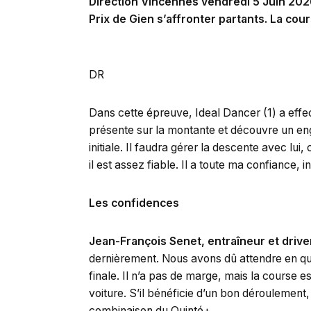
Direction Vincennes vendredi 5 Juin 202
Prix de Gien s’affronter partants. La co
DR
Dans cette épreuve, Ideal Dancer (1) a effec
présente sur la montante et découvre un enga
initiale. Il faudra gérer la descente avec lui,
il est assez fiable. Il a toute ma confiance,
Les confidences
Jean-François Senet, entraîneur et drive
dernièrement. Nous avons dû attendre en que
finale. Il n’a pas de marge, mais la course e
voiture. S’il bénéficie d’un bon déroulement
combinaison du Quinté+.