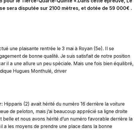
6 pour le Tiercé-Quarté-Quinté +.Dans cette épreuve, Le
urse sera disputée sur 2100 mètres, et dotée de 59 000€ .
tué une plaisante rentrée le 3 mai à Royan (5e). Il se
gement de bonne qualité. Je suis satisfait de notre position
 car il a une allure un peu spéciale. Mais une fois bien équilibré,
 indique Hugues Monthulé, driver
r:
Hipparis (2) avait hérité du numéro 16 derrière la voiture
ue de peloton, mais j’ai beaucoup apprécié sa ligne droite
st belle et nous avons hérité d’un numéro favorable derrière la
, il a les moyens de prendre une place dans la bonne