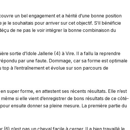
couvre un bel engagement et a hérité d’une bonne position
 je le souhaitais pour arriver sur cet objectif. S’il bénéficie
éçu de ne pas le voir intégrer la bonne combinaison du
ère sortie d’Idole Jallerie (4) à Vire. Il a fallu la reprendre
a répondu par une faute. Dommage, car sa forme est optimale
u top à l’entraînement et évolue sur son parcours de
en super forme, en attestent ses récents résultats. Elle n’est
même si elle vient d’enregistrer de bons résultats de ce côté-
ge pour ensuite donner sa pleine mesure. La première partie du
(6) n’est pas un cheval facile à cerner. Il a bien travaillé le