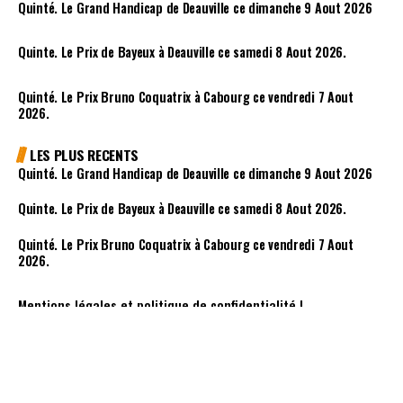
Dans cette épreuve, Bien connu dans cette catégorie,
Tortisambert (1) reste d’ailleurs sur une bonne
deuxième place dans le Quinté+ de référence et avait
dominé à cette occasion Talentoso (9) et Afogado (3).
Capable de finir fort, il est à suivre de près.Afogado (3)
évolue sur la montante comme le prouve sa récente
quatrième place, juste derrière Talentuoso (9). Il a été
supplémenté par son habile entourage et s’annonce
compétitif pour la victoire.Ciel de Paris (7) avait
plaisamment remporté son Quinté+ en novembre, mais
n’a pu confirmer lors de sa sortie suivante. Il est absent
depuis plusieurs mois et aura certainement besoin de
cette course pour se remettre dans le bain.Chaldero
(13) reste sur plusieurs mauvaises performances, mais
voit sa situation au poids s’améliorer. Il doit toutefois
rassurer et il est donc difficile à conseiller
chaudement.Lors de son premier handicap, Alpha