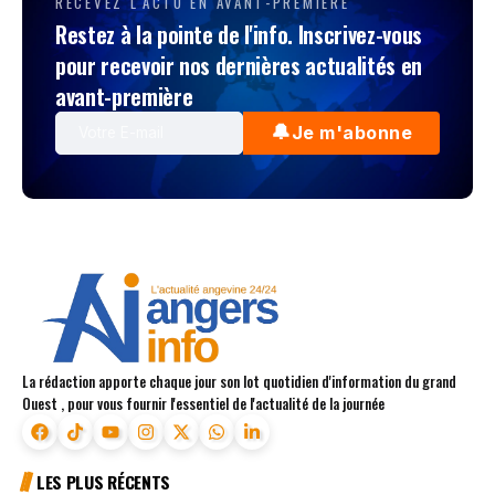
Accueil
Hippisme
Quinté. Le Prix de L’Ile de la Cité à ParisLongchamp ce dimanche 7 juin 2026.
/
/
HIPPISME
Quinté. Le Prix de L’Ile de la Cité à
ParisLongchamp ce dimanche 7 juin 2026.
La rédaction
0
4 juin 2026
Direction ParisLongchamp dimanche 7 Juin 2026 pour
le Tiercé-Quarté-Quinté +.Dans cette épreuve, Le Prix
de L’Ile de la Cité s’affronter partants. La course sera
disputée sur 1400 mètres, et dotée de 50 900€ .
Quinté. Le Prix San Pietro à Auteuil ce mercredi 29
octobre 2025.