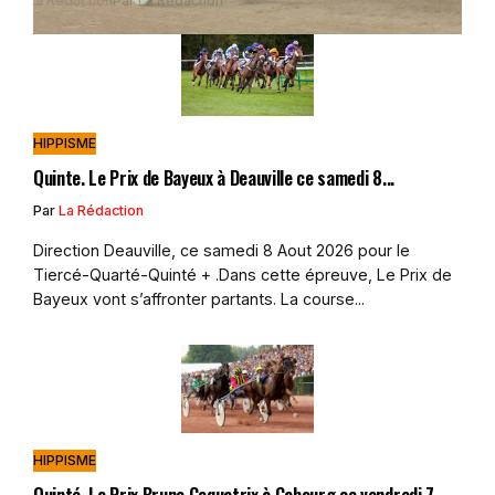
édaction
édaction
Par
La Rédaction
Par
Par
Par
Par
La Rédaction
La Rédaction
La Rédaction
La Rédaction
HIPPISME
Quinte. Le Prix de Bayeux à Deauville ce samedi 8...
Par
La Rédaction
Direction Deauville, ce samedi 8 Aout 2026 pour le
Tiercé-Quarté-Quinté + .Dans cette épreuve, Le Prix de
Bayeux vont s’affronter partants. La course...
HIPPISME
Quinté. Le Prix Bruno Coquatrix à Cabourg ce vendredi 7...