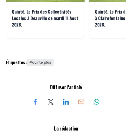
Quinté. Le Prix des Collectivités
Quinté. Le Prix de l
Locales à Deauville ce mardi 11 Aout
à Clairefontaine ce 
2026.
2026.
Étiquettes :
quinté plus
Diffuser l'article
La rédaction